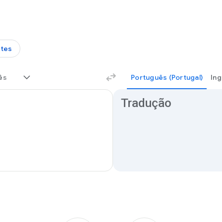
tes
ês
Português (Portugal)
Ing
Resultados da tradução
Tradução