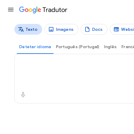
Tradutor
Texto
Imagens
Docs
Websi
Tipos de tradução
Tradução do texto
Detetar idioma
Português (Portugal)
Inglês
Franc
Texto de partida