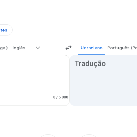
tes
gal)
Inglês
Ucraniano
Português (Po
Resultados da tradução
Tradução
0
/ 5 000