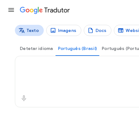
Tradutor
Texto
Imagens
Docs
Websi
Tipos de tradução
Tradução do texto
Detetar idioma
Português (Brasil)
Português (Portu
Texto de partida